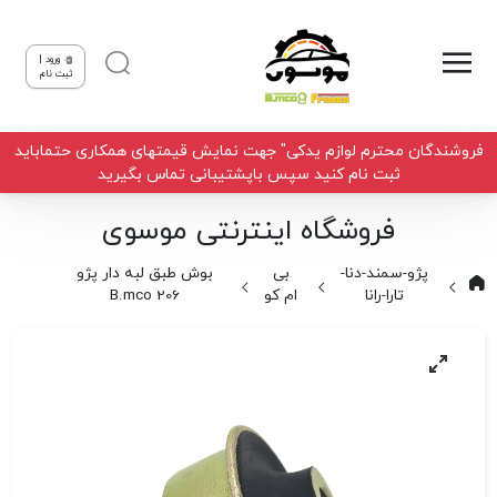
ورود |
ثبت نام
فروشندگان محترم لوازم یدکی" جهت نمایش قیمتهای همکاری حتماباید
ثبت نام کنید سپس باپشتیبانی تماس بگیرید
فروشگاه اینترنتی موسوی
پژو-سمند-دنا-
بی
بوش طبق لبه دار پژو
تارا-رانا
ام کو
206 B.mco