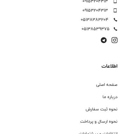
09153204313
09153204313
05138383204
05138539375
اطلاعات
صفحه اصلی
درباره ما
نحوه ثبت سفارش
نحوه ارسال و پرداخت
انتقادات و پیشنهادات