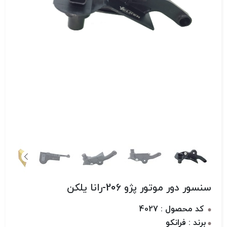
سنسور دور موتور پژو 206-رانا یلکن
کد محصول : 4027
برند : فرانکو