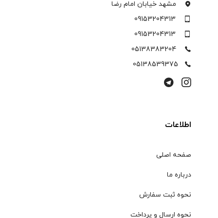
مشهد خیابان امام رضا
09153204313
09153204313
05138383204
05138539375
اطلاعات
صفحه اصلی
درباره ما
نحوه ثبت سفارش
نحوه ارسال و پرداخت