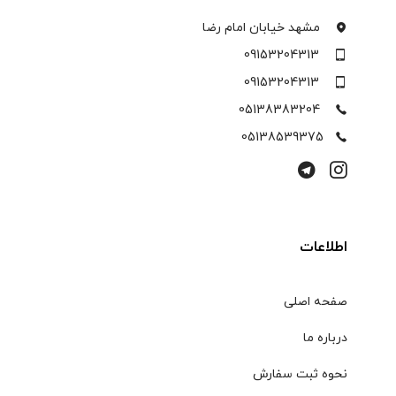
مشهد خیابان امام رضا
09153204313
09153204313
05138383204
05138539375
اطلاعات
صفحه اصلی
درباره ما
نحوه ثبت سفارش