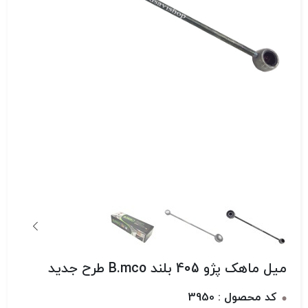
میل ماهک پژو 405 بلند B.mco طرح جدید
کد محصول : 3950