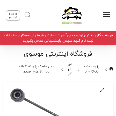
ورود |
ثبت نام
فروشندگان محترم لوازم یدکی" جهت نمایش قیمتهای همکاری حتماباید
ثبت نام کنید سپس باپشتیبانی تماس بگیرید
فروشگاه اینترنتی موسوی
بی
پژو-سمند-
میل ماهک پژو 405 بلند
ام
دنا-تارا-رانا
B.mco طرح جدید
کو