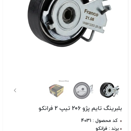
بلبرینگ تایم پژو 206 تیپ 2 فرانکو
کد محصول : 4031
برند : فرانکو