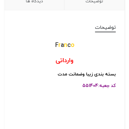
توضیحات
دیدگاه ها
توضیحات
F
r
a
n
c
o
وارداتی
بسته بندی زیبا و
ضمانت مدت
کد جعبه:551404