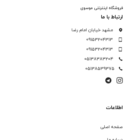
فروشگاه اینترنتی موسوی
ارتباط با ما
مشهد خیابان امام رضا
09153204313
09153204313
05138383204
05138539375
اطلاعات
صفحه اصلی
درباره ما