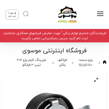
ورود |
ثبت نام
فروشندگان محترم لوازم یدکی" جهت نمایش قیمتهای همکاری حتماباید
ثبت نام کنید سپس باپشتیبانی تماس بگیرید
فروشگاه اینترنتی موسوی
پژو-سمند-
فرانکو،
بلبرینگ تایم پژو 206
دنا-تارا-رانا
یلکن
تیپ 2 فرانکو