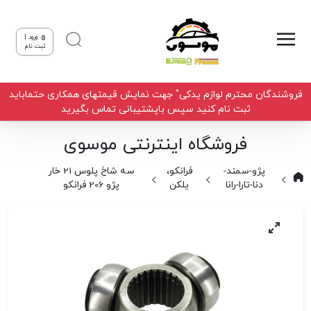
ورود |
ثبت نام
فروشندگان محترم لوازم یدکی" جهت نمایش قیمتهای همکاری حتماباید
ثبت نام کنید سپس باپشتیبانی تماس بگیرید
فروشگاه اینترنتی موسوی
پژو-سمند-
فرانکو،
سه شاخ پلوس 21 خار
دنا-تارا-رانا
یلکن
پژو 206 فرانکو