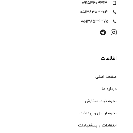
09153204313
05138383204
05138539375
اطلاعات
صفحه اصلی
درباره ما
نحوه ثبت سفارش
نحوه ارسال و پرداخت
انتقادات و پیشنهادات