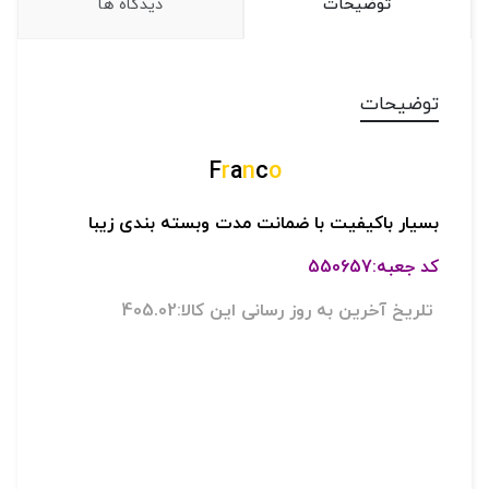
توضیحات
دیدگاه ها
توضیحات
F
r
a
n
c
o
بسیار باکیفیت
با ضمانت مدت و
بسته بندی زیبا
کد جعبه:550657
تلریخ آخرین به روز رسانی این کالا:405.02