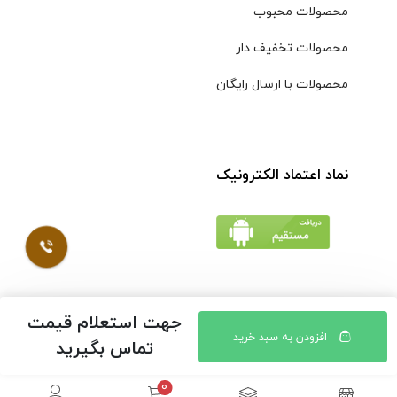
محصولات محبوب
محصولات تخفیف دار
محصولات با ارسال رایگان
نماد اعتماد الکترونیک
جهت استعلام قیمت
© کلیه حقوق مادی و معنوی محتویات سایت فروشگاه اینترنتی
افزودن به سبد خرید
تماس بگیرید
موسوی محفوظ است |
طراحی شده توسط ایلیاسیستم