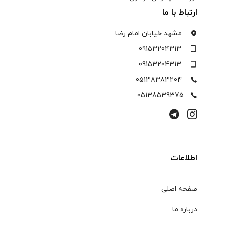
ارتباط با ما
مشهد خیابان امام رضا
09153204313
09153204313
05138383204
05138539375
اطلاعات
صفحه اصلی
درباره ما