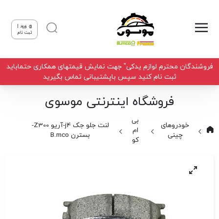
ورود |
ثبت نام
فروشندگان محترم لوازم یدکی" جهت نمایش قیمتهای همکاری حتماباید
ثبت نام کنید سپس باپشتیبانی تماس بگیرید
فروشگاه اینترنتی موسوی
بی
خودروهای
لنت جلو جک j4-آریو Z300-
ام
چینی
بسترن B.mco
کو