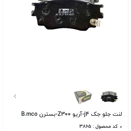
لنت جلو جک j4-آریو Z300-بسترن B.mco
کد محصول : 3865