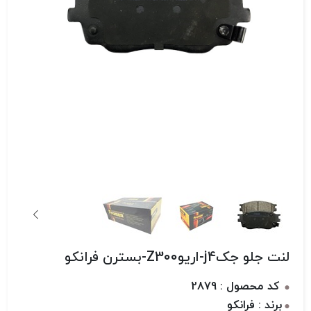
لنت جلو جکj4-اریوZ300-بسترن فرانکو
کد محصول : 2879
برند : فرانکو