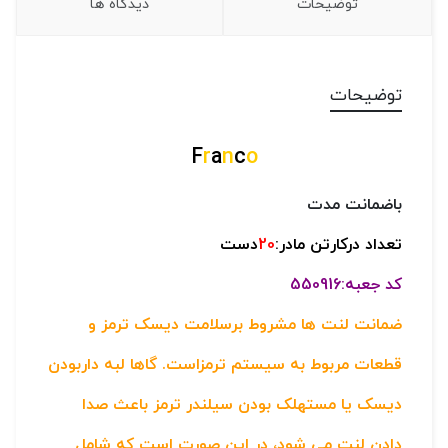
توضیحات
دیدگاه ها
توضیحات
F
r
a
n
c
o
باضمانت مدت
تعداد درکارتن مادر:
20
دست
کد جعبه:550916
ضمانت لنت ها مشروط برسلامت دیسک ترمز و
قطعات مربوط به سیستم ترمزاست. گاها لبه داربودن
دیسک یا مستهلک بودن سیلندر ترمز باعث صدا
دادن لنت می شود، در این صورت است که شامل