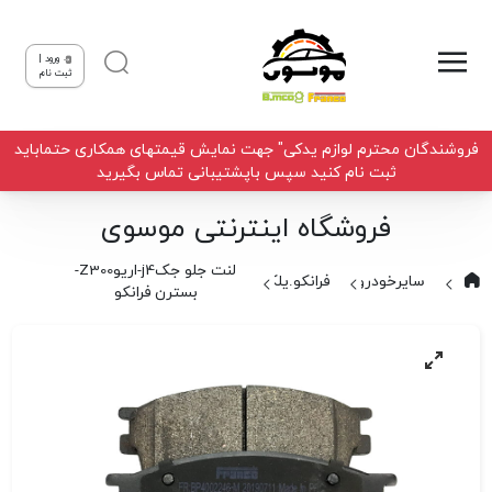
ورود |
ثبت نام
فروشندگان محترم لوازم یدکی" جهت نمایش قیمتهای همکاری حتماباید
ثبت نام کنید سپس باپشتیبانی تماس بگیرید
فروشگاه اینترنتی موسوی
لنت جلو جکj4-اریوZ300-
سایرخودروها
فرانکو.یلکن
بسترن فرانکو