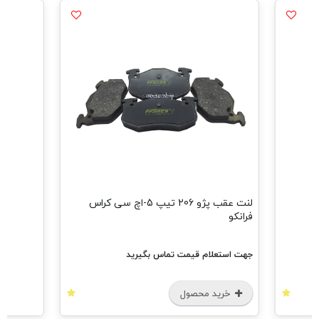
مشاهده همه محصول
لنت عقب پژو 206 تیپ 5-اچ سی کراس
تعلام قیمت تماس بگیرید
رید محصول