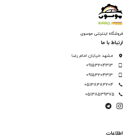
فروشگاه اینترنتی موسوی
ارتباط با ما
مشهد خیابان امام رضا
09153204313
09153204313
05138383204
05138539375
اطلاعات