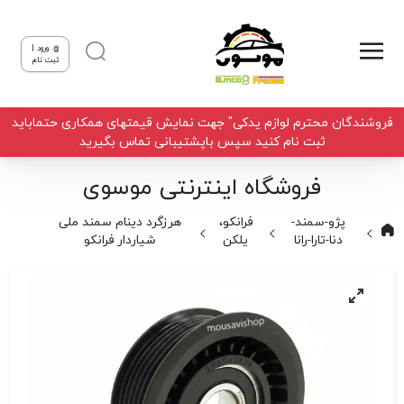
ورود |
ثبت نام
فروشندگان محترم لوازم یدکی" جهت نمایش قیمتهای همکاری حتماباید
ثبت نام کنید سپس باپشتیبانی تماس بگیرید
فروشگاه اینترنتی موسوی
پژو-سمند-
فرانکو،
هرزگرد دینام سمند ملی
دنا-تارا-رانا
یلکن
شیاردار فرانکو