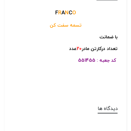
F
R
A
N
C
O
تسمه سفت کن
با ضمانت
تعداد درکارتن مادر
20
عدد
کد جعبه : 551455
دیدگاه ها