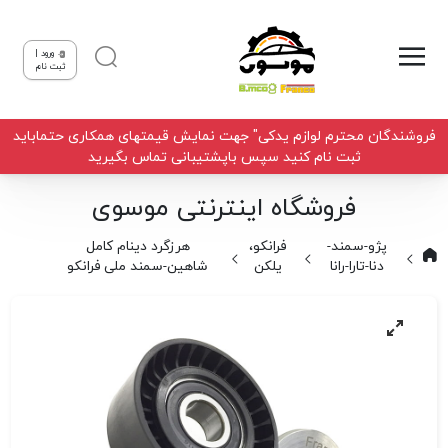
ورود |
ثبت نام
فروشندگان محترم لوازم یدکی" جهت نمایش قیمتهای همکاری حتماباید
ثبت نام کنید سپس باپشتیبانی تماس بگیرید
فروشگاه اینترنتی موسوی
پژو-سمند-
فرانکو،
هرزگرد دینام کامل
دنا-تارا-رانا
یلکن
شاهین-سمند ملی فرانکو