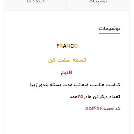
توضیحات
دیدگاه ها
توضیحات
F
R
A
N
C
O
تسمه سفت کن
B:نوع
کیفیت مناسب
ضمانت مدت
بسته بندی زیبا
تعداد درکارتن مادر
25
عدد
کد جعبه:551456