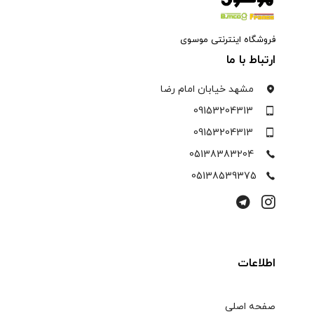
فروشگاه اینترنتی موسوی
ارتباط با ما
مشهد خیابان امام رضا
09153204313
09153204313
05138383204
05138539375
اطلاعات
صفحه اصلی