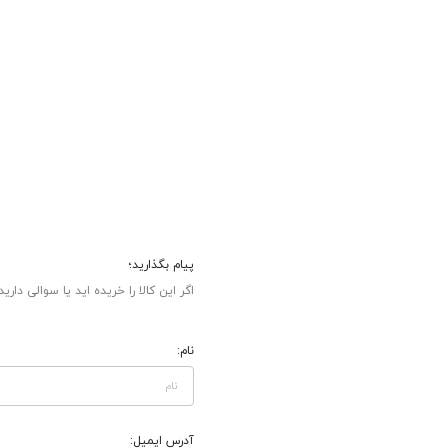
پیام بگذارید؛
اگر این کالا را خریده اید یا سوالی دارید
نام:
آدرس ایمیل: