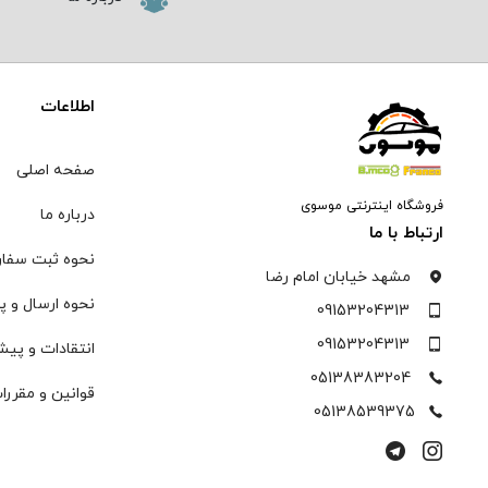
اطلاعات
صفحه اصلی
فروشگاه اینترنتی موسوی
درباره ما
ارتباط با ما
نحوه ثبت سفا
مشهد خیابان امام رضا
نحوه ارسال و پ
09153204313
09153204313
انتقادات و پیش
05138383204
قوانین و مقررا
05138539375