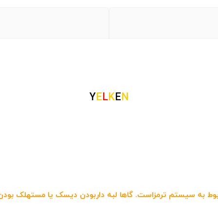
Y
E
L
K
E
N
 به سیستم ترمزاست. گاها لبه داربودن دیسک یا مستهلک بودن س