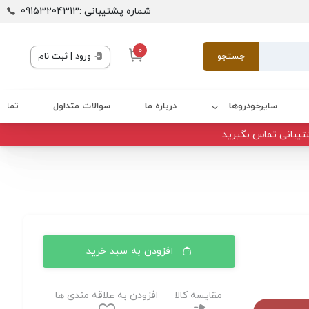
شماره پشتیبانی :09153204313
0
جستجو
ورود | ثبت نام
سایرخودروها
درباره ما
سوالات متداول
تماس 
تیبانی تماس بگیرید
افزودن به سبد خرید
مقایسه کالا
افزودن به علاقه مندی ها