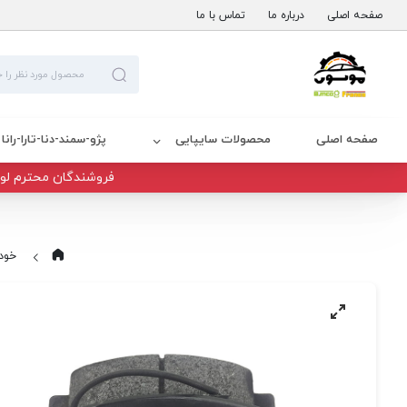
صفحه اصلی
درباره ما
تماس با ما
صفحه اصلی
محصولات سایپایی
پژو-سمند-دنا-تارا-رانا
فروشندگان محترم لوا
خود