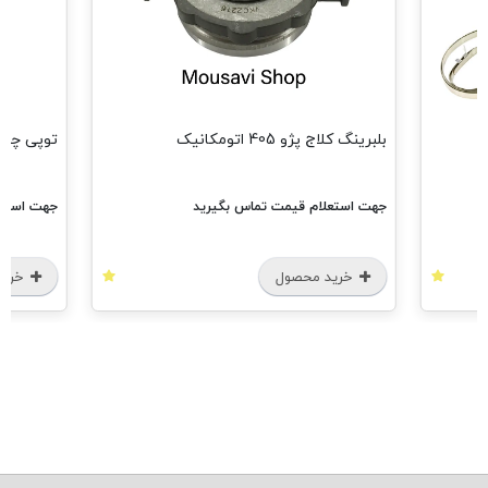
بلبرینگ کلاج پژو 405 اتومکانیک
توپی چرخ عقب پژو
جهت استعلام قیمت تماس بگیرید
جهت استعل
خرید محصول
خرید