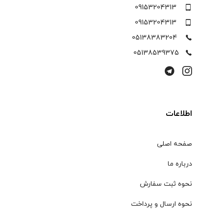
مشهد خیابان امام رضا
09153204313
09153204313
05138383204
05138539375
اطلاعات
صفحه اصلی
درباره ما
نحوه ثبت سفارش