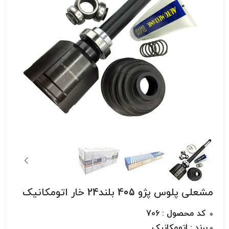
مشعلی پلوس پژو 405 بلند24 خار اتومکانیک
کد محصول : 706
برند : اتومکانیک