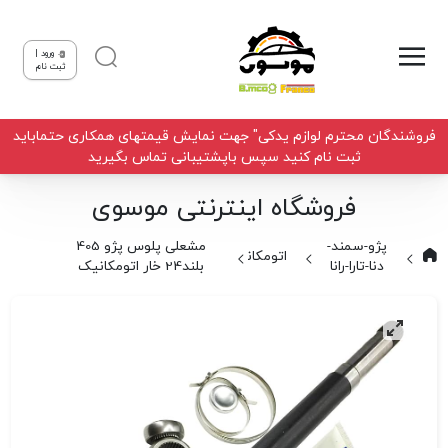
ورود |
ثبت نام
فروشندگان محترم لوازم یدکی" جهت نمایش قیمتهای همکاری حتماباید
ثبت نام کنید سپس باپشتیبانی تماس بگیرید
فروشگاه اینترنتی موسوی
پژو-سمند-
مشعلی پلوس پژو 405
اتومکانیک
دنا-تارا-رانا
بلند24 خار اتومکانیک