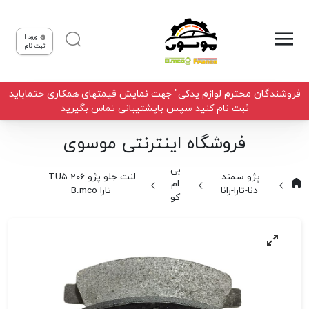
ورود |
ثبت نام
فروشندگان محترم لوازم یدکی" جهت نمایش قیمتهای همکاری حتماباید
ثبت نام کنید سپس باپشتیبانی تماس بگیرید
فروشگاه اینترنتی موسوی
بی
پژو-سمند-
لنت جلو پژو 206 TU5-
ام
دنا-تارا-رانا
تارا B.mco
کو