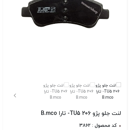
لنت جلو پژو 206 TU5- تارا B.mco
کد محصول : 3862