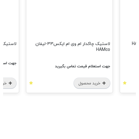
لاستیک چاکدار ام وی ام ایکس33-لیفان
لاستیک تعادل
HAMco
جهت استعل
جهت استعلام قیمت تماس بگیرید
خرید محصول
خرید