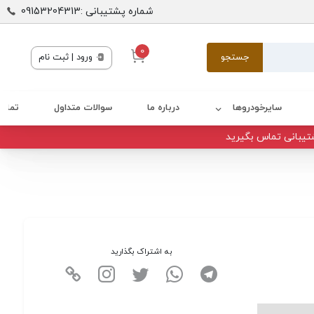
شماره پشتیبانی :09153204313
0
جستجو
ورود | ثبت نام
سایرخودروها
درباره ما
سوالات متداول
تماس 
تیبانی تماس بگیرید
به اشتراک بگذارید