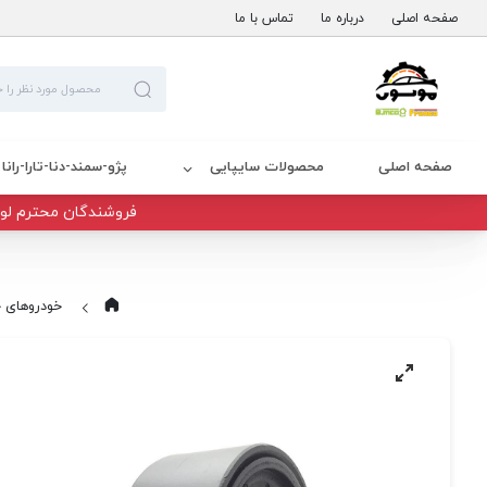
صفحه اصلی
درباره ما
تماس با ما
صفحه اصلی
محصولات سایپایی
پژو-سمند-دنا-تارا-رانا
فروشندگان محترم لوا
خودروهای 