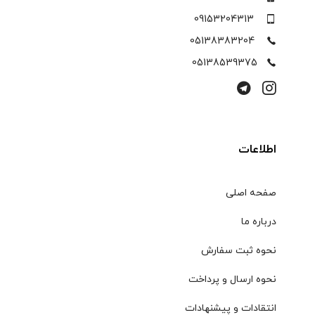
09153204313
05138383204
05138539375
اطلاعات
صفحه اصلی
درباره ما
نحوه ثبت سفارش
نحوه ارسال و پرداخت
انتقادات و پیشنهادات