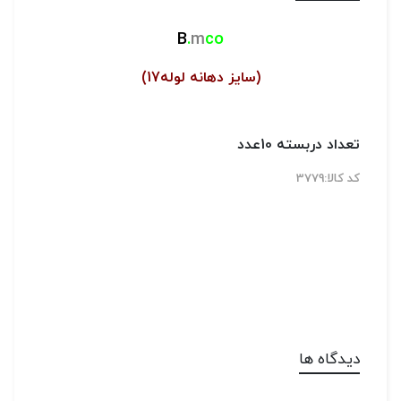
B
.
m
co
(سایز دهانه لوله17)
تعداد دربسته 10عدد
کد کالا:3779
دیدگاه ها