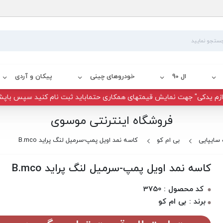
ال 90
خودروهای چینی
پیکان و آردی
زم یدکی" جهت نمایش قیمتهای همکاری حتماباید ثبت نام کنید سپس باپش
فروشگاه اینترنتی موسوی
سایپایی
بی ام کو
کاسه نمد اویل پمپ-سرمیل لنگ پراید B.mco
کاسه نمد اویل پمپ-سرمیل لنگ پراید B.mco
کد محصول : 3750
برند : بی ام کو