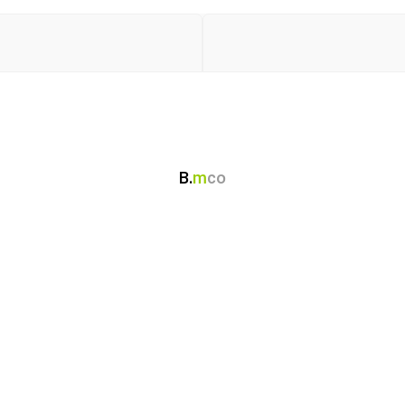
B.
m
co