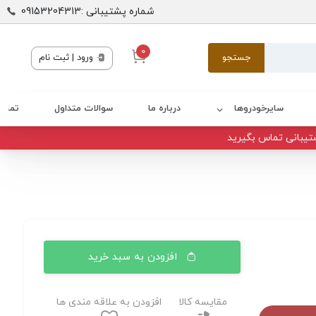
شماره پشتیبانی :09153204313
0
جستجو
ورود | ثبت نام
سایرخودروها
درباره ما
سوالات متداول
تماس 
تیبانی تماس بگیرید
افزودن به سبد خرید
مقایسه کالا
افزودن به علاقه مندی ها