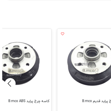
اید قدیم B.mco
کاسه چرخ پراید B.mco ABS