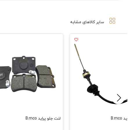
سایر کالاهای مشابه
 B.mco
لنت جلو پراید B.mco