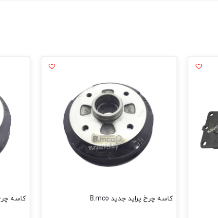
کاسه چرخ پراید جدید B.mco
کاسه چرخ پر