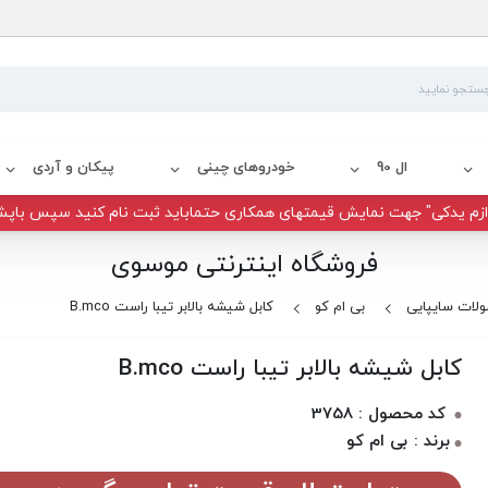
ال 90
خودروهای چینی
پیکان و آردی
زم یدکی" جهت نمایش قیمتهای همکاری حتماباید ثبت نام کنید سپس باپش
فروشگاه اینترنتی موسوی
لات سایپایی
بی ام کو
کابل شیشه بالابر تیبا راست B.mco
کابل شیشه بالابر تیبا راست B.mco
کد محصول : 3758
برند : بی ام کو