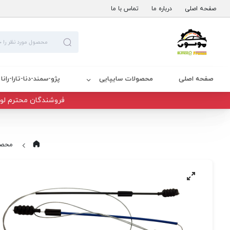
صفحه اصلی
درباره ما
تماس با ما
صفحه اصلی
محصولات سایپایی
پژو-سمند-دنا-تارا-رانا
فروشندگان محترم لوا
محصو