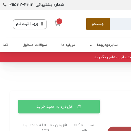
شماره پشتیبانی :09153204313
0
جستجو
ورود | ثبت نام
سایرخودروها
درباره ما
سوالات متداول
تماس 
تیبانی تماس بگیرید
افزودن به سبد خرید
مقایسه کالا
افزودن به علاقه مندی ها