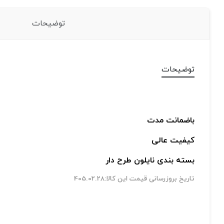
توضیحات
توضیحات
باضمانت مدت
کیفیت عالی
بسته بندی نایلون طرح دار
تاریخ بروزرسانی قیمت این کالا:405.02.28