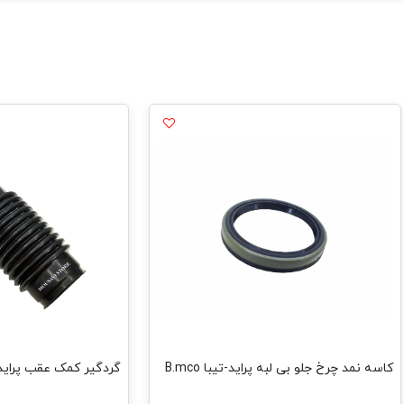
کاسه نمد چرخ جلو بی لبه پراید-تیبا B.mco
گردگیر کمک عقب پراید-ام وی 