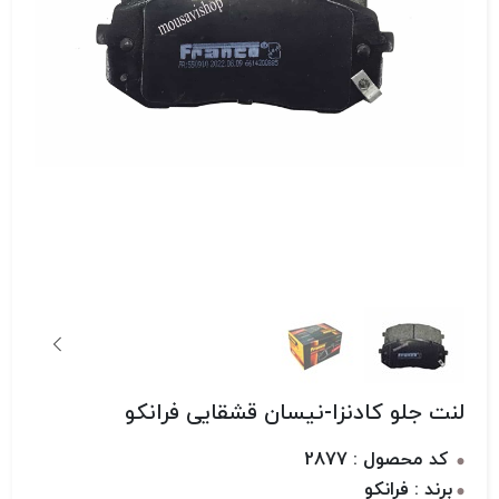
لنت جلو کادنزا-نیسان قشقایی فرانکو
کد محصول : 2877
برند : فرانکو