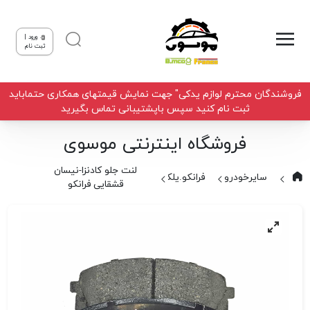
ورود |
ثبت نام
فروشندگان محترم لوازم یدکی" جهت نمایش قیمتهای همکاری حتماباید
ثبت نام کنید سپس باپشتیبانی تماس بگیرید
فروشگاه اینترنتی موسوی
لنت جلو کادنزا-نیسان
سایرخودروها
فرانکو.یلکن
قشقایی فرانکو