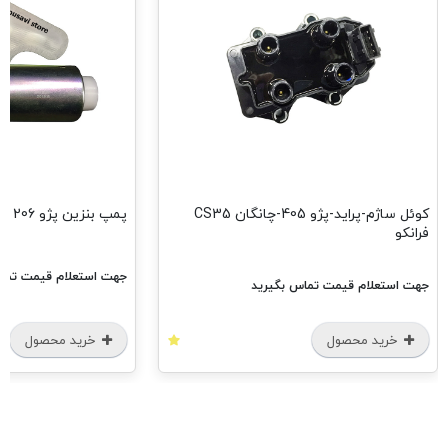
کوئل ساژم-پراید-پژو 405-چانگان CS35
پمپ بنزین پژو 206 فرانکو
فرانکو
جهت استعلام قیمت تماس
جهت استعلام قیمت تماس بگیرید
خرید محصول
خرید محصول