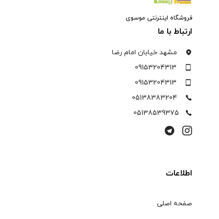
فروشگاه اینترنتی موسوی
ارتباط با ما
مشهد خیابان امام رضا
09153204313
09153204313
05138383204
05138539375
اطلاعات
صفحه اصلی