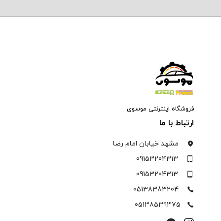
فروشگاه اینترنتی موسوی
ارتباط با ما
مشهد خیابان امام رضا
09153204313
09153204313
05138383204
05138539375