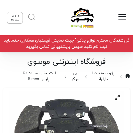
ورود |
ثبت نام
فروشندگان محترم لوازم یدکی" جهت نمایش قیمتهای همکاری حتماباید
ثبت نام کنید سپس باپشتیبانی تماس بگیرید
فروشگاه اینترنتی موسوی
پژو-سمند-دنا-
بی
لنت عقب سمند دنا-
تارا-رانا
ام کو
پارس B.mco