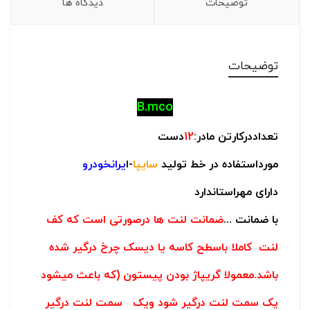
توضیحات
دیدگاه ها
توضیحات
B.mco
تعداددرکارتن مادر:
12
دست
مورداستفاده در خط تولید
سایپا
-ا
یرانخودرو
دارای مهراستاندارد
با ضمانت ...
ضمانت لنت ها درصورتی است که کف
لنت کاملا باسطح کاسه یا دیسک چرخ درگیر شده
باشد.معمولا گریپاژ بودن پیستون (که باعث میشود
یک سمت لنت درگیر شود ویک سمت لنت درگیر