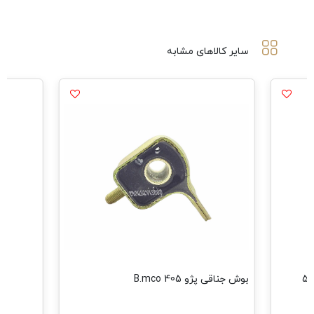
سایر کالاهای مشابه
مشاهد
بوش جناقی پژو 405 B.mco