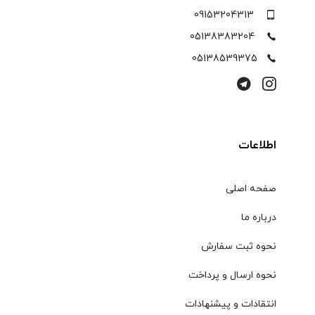
09153204313
05138383204
05138539375
اطلاعات
صفحه اصلی
درباره ما
نحوه ثبت سفارش
نحوه ارسال و پرداخت
انتقادات و پیشنهادات