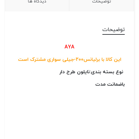
توضیحات
دیدگاه ها
توضیحات
AYA
این کالا با برلیانس200-جیلی سواری مشترک است
نوع بسته بندی:نایلون طرح دار
باضمانت مدت