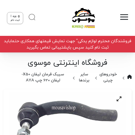
ورود |
ثبت نام
فروشندگان محترم لوازم یدکی" جهت نمایش قیمتهای همکاری حتماباید
ثبت نام کنید سپس باپشتیبانی تماس بگیرید
فروشگاه اینترنتی موسوی
خودروهای
سایر
سیبک فرمان لیفان X50-
چینی
برندها
لیفان 620 چپ AYA