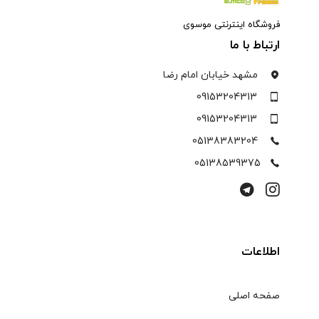
فروشگاه اینترنتی موسوی
ارتباط با ما
مشهد خیابان امام رضا
09153204313
09153204313
05138383204
05138539375
اطلاعات
صفحه اصلی