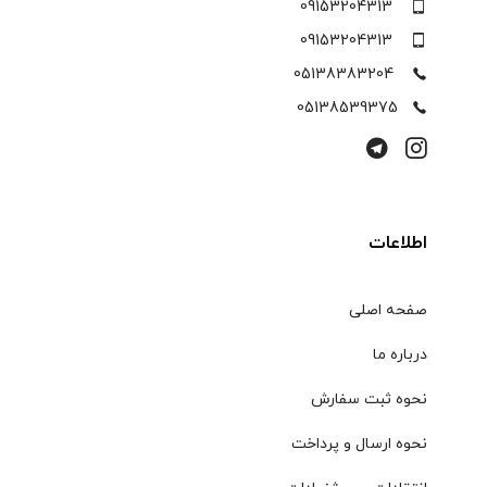
09153204313
09153204313
05138383204
05138539375
اطلاعات
صفحه اصلی
درباره ما
نحوه ثبت سفارش
نحوه ارسال و پرداخت