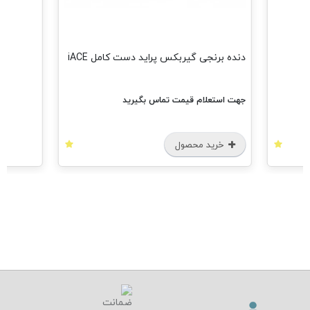
مش
دنده برنجی گیربکس پراید دست کامل iACE
جهت استعلام قیمت تماس بگیرید
خرید محصول