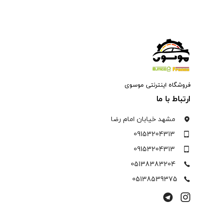
فروشگاه اینترنتی موسوی
ارتباط با ما
مشهد خیابان امام رضا
09153204313
09153204313
05138383204
05138539375