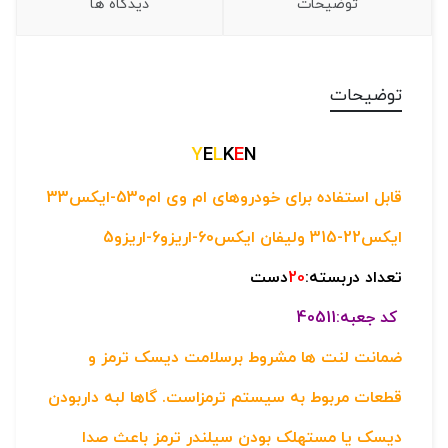
توضیحات
دیدگاه ها
توضیحات
Y
E
L
K
E
N
قابل استفاده برای خودروهای ام وی ام530-ایکس33
ایکس22-315 ولیفان ایکس60-اریزو6-اریزو5
تعداد دربسته:
20
دست
کد جعبه:40511
ضمانت لنت ها مشروط برسلامت دیسک ترمز و
قطعات مربوط به سیستم ترمزاست. گاها لبه داربودن
دیسک یا مستهلک بودن سیلندر ترمز باعث صدا