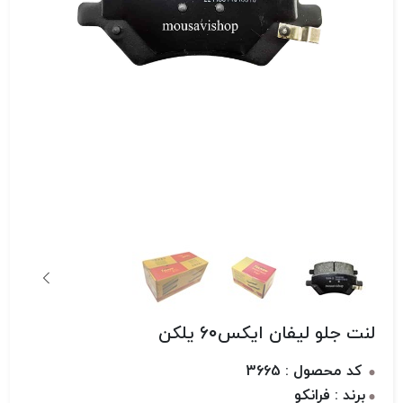
لنت جلو لیفان ایکس60 یلکن
کد محصول : 3665
برند : فرانکو