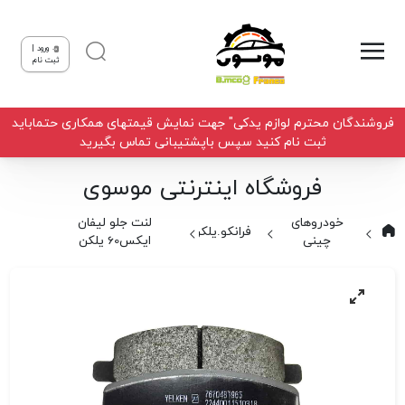
ورود |
ثبت نام
فروشندگان محترم لوازم یدکی" جهت نمایش قیمتهای همکاری حتماباید
ثبت نام کنید سپس باپشتیبانی تماس بگیرید
فروشگاه اینترنتی موسوی
خودروهای
لنت جلو لیفان
فرانکو.یلکن
چینی
ایکس60 یلکن