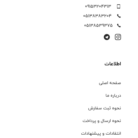
09153204313
05138383204
05138539375
اطلاعات
صفحه اصلی
درباره ما
نحوه ثبت سفارش
نحوه ارسال و پرداخت
انتقادات و پیشنهادات