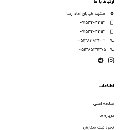
ارتباط با ما
مشهد خیابان امام رضا
09153204313
09153204313
05138383204
05138539375
اطلاعات
صفحه اصلی
درباره ما
نحوه ثبت سفارش