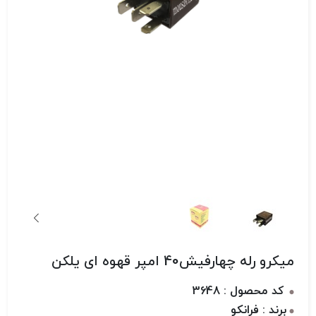
میکرو رله چهارفیش40 امپر قهوه ای یلکن
کد محصول : 3648
برند : فرانکو