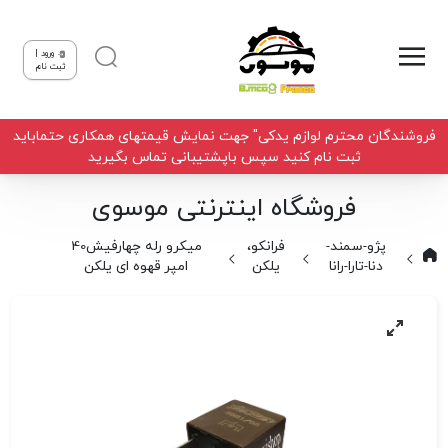
ورود |
ثبت نام
فروشندگان محترم لوازم یدکی" جهت نمایش قیمتهای همکاری حتماباید
ثبت نام کنید سپس باپشتیبانی تماس بگیرید
فروشگاه اینترنتی موسوی
پژو-سمند-
فرانکو،
میکرو رله چهارفیش40
دنا-تارا-رانا
یلکن
امپر قهوه ای یلکن