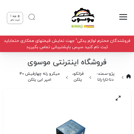
ورود |
ثبت نام
فروشندگان محترم لوازم یدکی" جهت نمایش قیمتهای همکاری حتماباید
ثبت نام کنید سپس باپشتیبانی تماس بگیرید
فروشگاه اینترنتی موسوی
پژو-سمند-
فرانکو،
میکرو رله چهارفیش 40
دنا-تارا-رانا
یلکن
امپر ابی یلکن