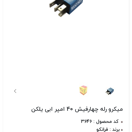
میکرو رله چهارفیش 40 امپر ابی یلکن
کد محصول : 3646
برند : فرانکو