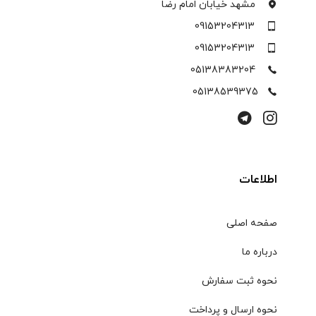
مشهد خیابان امام رضا
09153204313
09153204313
05138383204
05138539375
اطلاعات
صفحه اصلی
درباره ما
نحوه ثبت سفارش
نحوه ارسال و پرداخت