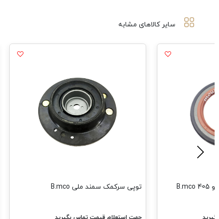
سایر کالاهای مشابه
B.m
توپی سرکمک سمند ملی B.mco
گیرید
جهت استعلام قیمت تماس بگیرید