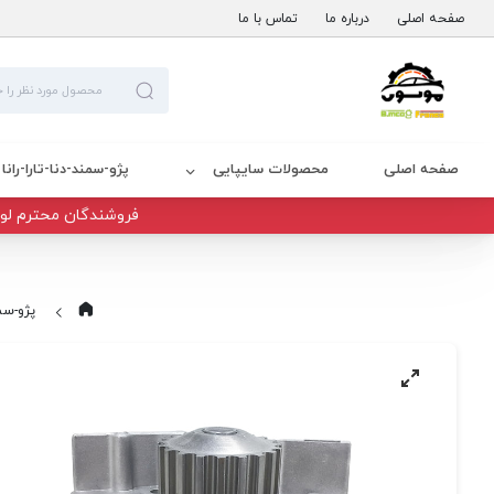
صفحه اصلی
درباره ما
تماس با ما
صفحه اصلی
محصولات سایپایی
پژو-سمند-دنا-تارا-رانا
فروشندگان محترم لوا
پژو-سمند