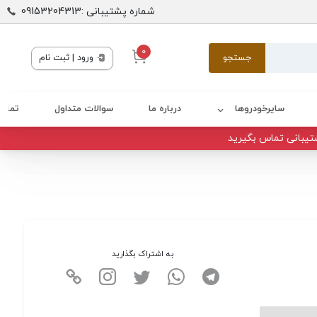
شماره پشتیبانی :09153204313
0
جستجو
ورود | ثبت نام
سایرخودروها
درباره ما
سوالات متداول
تماس 
تیبانی تماس بگیرید
به اشتراک بگذارید