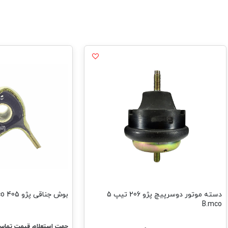
دسته موتور دوسرپیچ پژو 206 تیپ 5
بوش جناقی پژو 405 B.mco
B.mco
جهت استعلام قیمت تماس 