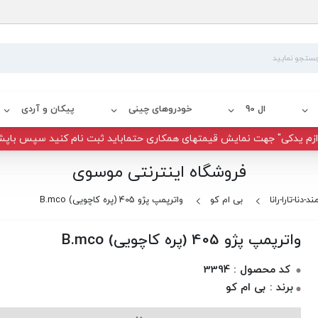
ال 90
خودروهای چینی
پیکان و آردی
زم یدکی" جهت نمایش قیمتهای همکاری حتماباید ثبت نام کنید سپس باپش
فروشگاه اینترنتی موسوی
-دنا-تارا-رانا
بی ام کو
واترپمپ پژو 405 (پره کاچویی) B.mco
واترپمپ پژو 405 (پره کاچویی) B.mco
کد محصول : 3394
برند : بی ام کو