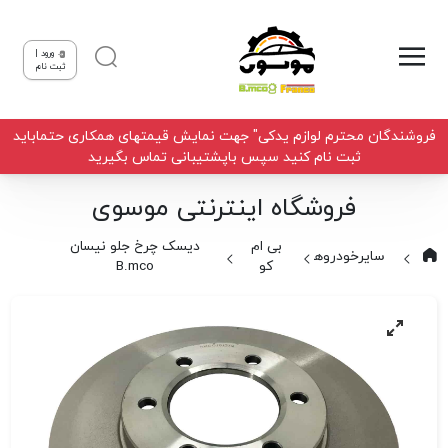
ورود |
ثبت نام
فروشندگان محترم لوازم یدکی" جهت نمایش قیمتهای همکاری حتماباید
ثبت نام کنید سپس باپشتیبانی تماس بگیرید
فروشگاه اینترنتی موسوی
بی ام
دیسک چرخ جلو نیسان
سایرخودروها
کو
B.mco