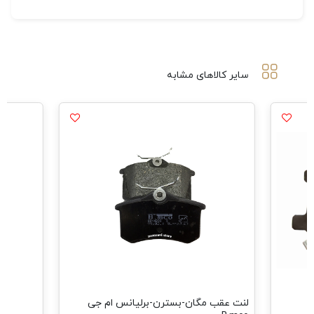
سایر کالاهای مشابه
مشاهده همه محصول
قب مگان-بسترن-برلیانس ام جی