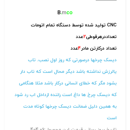
B
.
m
co
CNC تولید شده توسط دستگاه تمام اتومات
تعداددرهرقوطی
2
عدد
تعداد درکارتن مادر
4
عدد
دیسک چرخها درصورتی که روز اول نصب. تاب
یالرزش نداشته باشد دیگر محال است که تاب دار
بشود مگر که خطای انسانی درکار باشد مثلا هنگامی
که دیسک چرخ ها داغ است راننده ازداخل اب رد شود
به همین دلیل ضمانت دیسک چرخها کوتاه مدت
است
تاریخ بروز رسانی قیمت این محصول:404.06