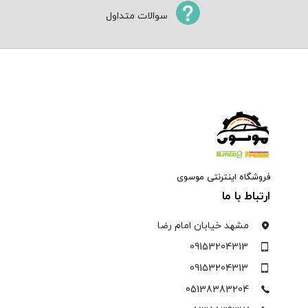
سوالات متداول
فروشگاه اینترنتی موسوی
ارتباط با ما
مشهد خیابان امام رضا
09153204313
09153204313
05138383204