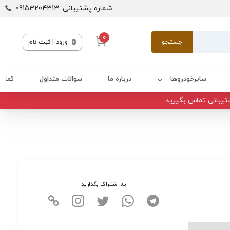
شماره پشتیبانی :09153204313
0
جستجو
ورود | ثبت نام
سایرخودروها
درباره ما
سوالات متداول
تماس 
تیبانی تماس بگیرید
به اشتراک بگذارید