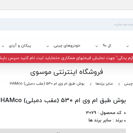
ال 90
خودروهای چینی
پیکان و آردی
زم یدکی" جهت نمایش قیمتهای همکاری حتماباید ثبت نام کنید سپس باپش
فروشگاه اینترنتی موسوی
چینی
سایر برندها
بوش طبق ام وی ام 530 (عقب دمبلی) HAMco
بوش طبق ام وی ام 530 (عقب دمبلی) HAMco
کد محصول : 3079
برند : سایر برند ها