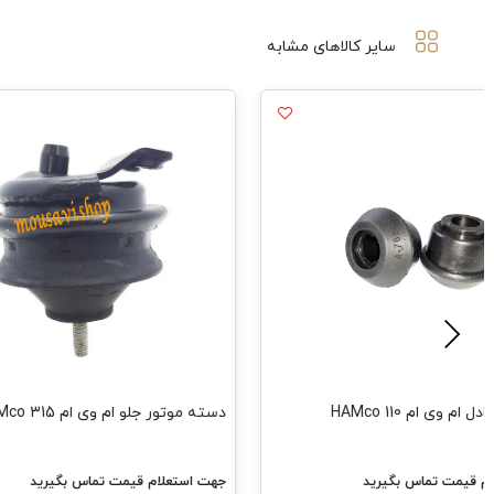
سایر کالاهای مشابه
م وی ام 110 HAMco
دسته موتور جلو ام وی ام 315 HAMco
م قیمت تماس بگیرید
جهت استعلام قیمت تماس بگیرید