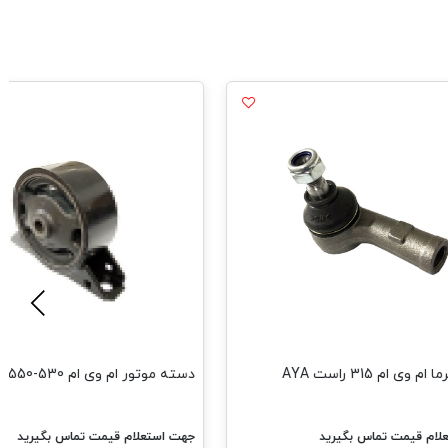
ی ام 315 راست AYA
دسته موتور ام وی ام 530-550 جلو HAMco
ام قیمت تماس بگیرید
جهت استعلام قیمت تماس بگیرید