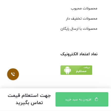
محصولات محبوب
محصولات تخفیف دار
محصولات با ارسال رایگان
نماد اعتماد الکترونیک
جهت استعلام قیمت
© کلیه حقوق مادی و معنوی محتویات سایت فروشگاه اینترنتی
افزودن به سبد خرید
تماس بگیرید
موسوی محفوظ است |
طراحی شده توسط ایلیاسیستم