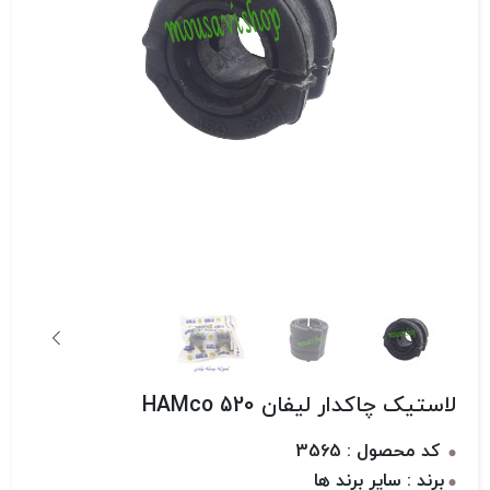
لاستیک چاکدار لیفان HAMco 520
کد محصول : 3565
برند : سایر برند ها