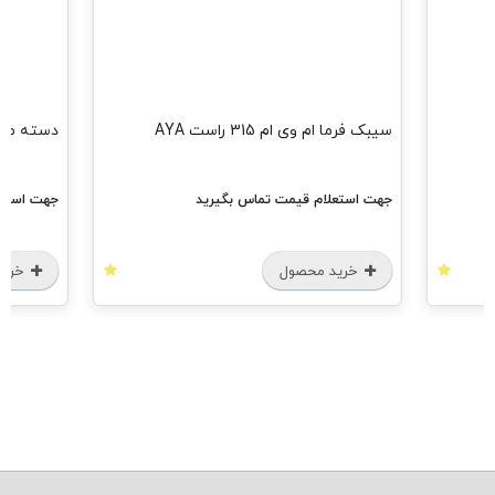
سیبک فرما ام وی ام 315 راست AYA
دسته موتور ام وی ام 0
جهت استعلام قیمت تماس بگیرید
جهت استعلام 
خرید محصول
خرید مح