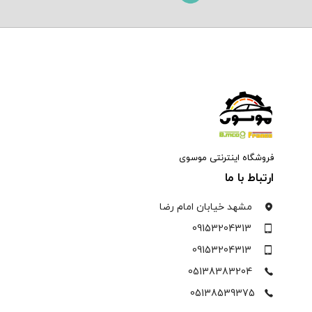
فروشگاه اینترنتی موسوی
ارتباط با ما
مشهد خیابان امام رضا
09153204313
09153204313
05138383204
05138539375