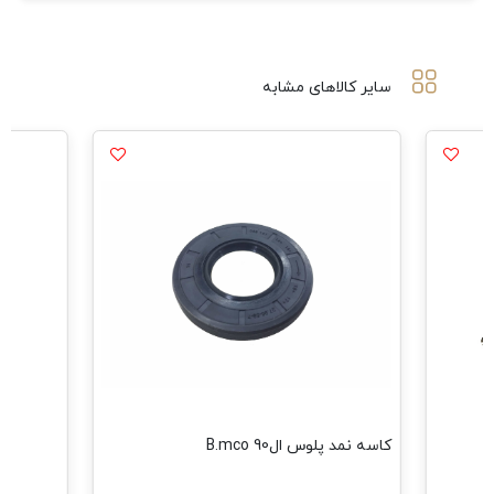
سایر کالاهای مشابه
مش
کاسه نمد پلوس ال90 B.mco