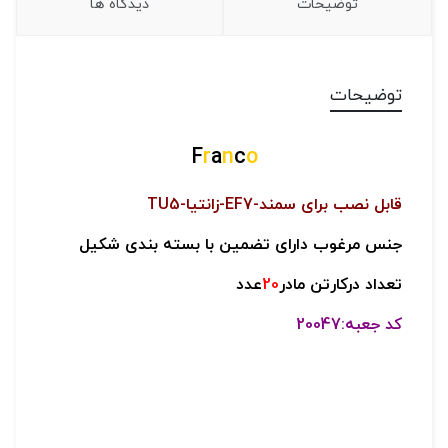
توضیحات
دیدگاه ها
توضیحات
F
r
a
n
c
o
قابل نصب برای سمند-
EF7-زانتيا-TU5
جنس مرغوب دارای تضمین با بسته بندی شکیل
تعداد درکارتن مادر
20
عدد
کد جعبه:20047