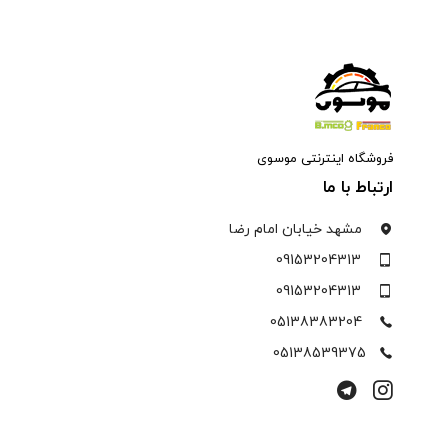
فروشگاه اینترنتی موسوی
ارتباط با ما
مشهد خیابان امام رضا
09153204313
09153204313
05138383204
05138539375