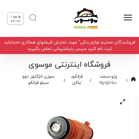
ورود |
ثبت نام
فروشندگان محترم لوازم یدکی" جهت نمایش قیمتهای همکاری حتماباید
ثبت نام کنید سپس باپشتیبانی تماس بگیرید
فروشگاه اینترنتی موسوی
پژو-سمند-
فرانکو،
سوزن انژکتور دوو
دنا-تارا-رانا
یلکن
سیلو فرانکو