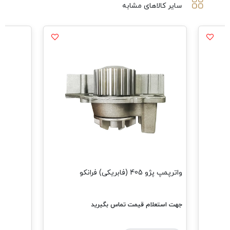
سایر کالاهای مشابه
مشاهده همه
واترپمپ پژو 405 (فابریکی) فرانکو
جهت استعلام قیمت تماس بگیرید