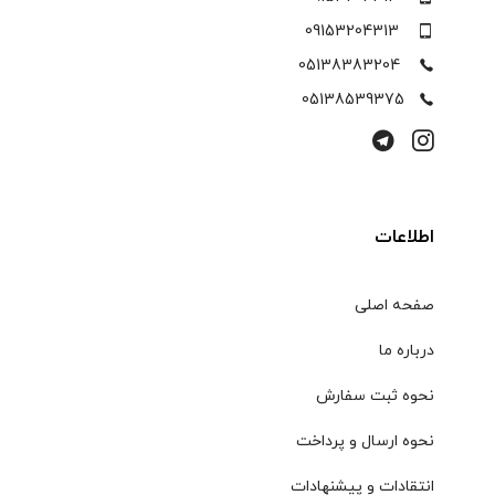
09153204313
05138383204
05138539375
اطلاعات
صفحه اصلی
درباره ما
نحوه ثبت سفارش
نحوه ارسال و پرداخت
انتقادات و پیشنهادات