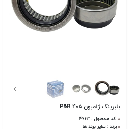
بلبرینگ ژامبون 405 P&B
کد محصول : 4663
برند : سایر برند ها