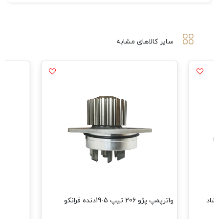
سایر کالاهای مشابه
405 دو سرگشاد
واترپمپ پژو 206 تیپ 5-19دنده فرانکو