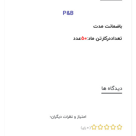
P&B
باضمانت مدت
تعداددرکارتن ماد:
50
عدد
دیدگاه ها
امتیاز و نظرات دیگران؛
0
(
رای)