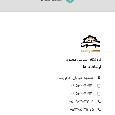
فروشگاه اینترنتی موسوی
ارتباط با ما
مشهد خیابان امام رضا
09153204313
09153204313
05138383204
05138539375