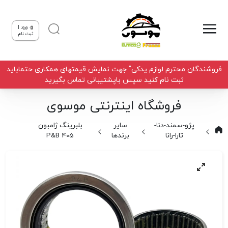
ورود |
ثبت نام
فروشندگان محترم لوازم یدکی" جهت نمایش قیمتهای همکاری حتماباید
ثبت نام کنید سپس باپشتیبانی تماس بگیرید
فروشگاه اینترنتی موسوی
پژو-سمند-دنا-
سایر
بلبرینگ ژامبون
تارا-رانا
برندها
405 P&B