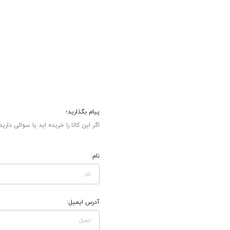
پیام بگذارید؛
اگر این کالا را خریده اید یا سوالی دارید
نام:
آدرس ایمیل: