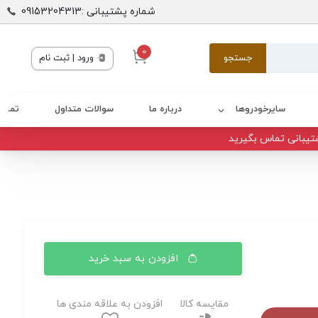
شماره پشتیبانی :09153204313
0
جستجو
ورود | ثبت نام
سایرخودروها
درباره ما
سوالات متداول
تماس 
تیبانی تماس بگیرید
افزودن به سبد خرید
مقایسه کالا
افزودن به علاقه مندی ها