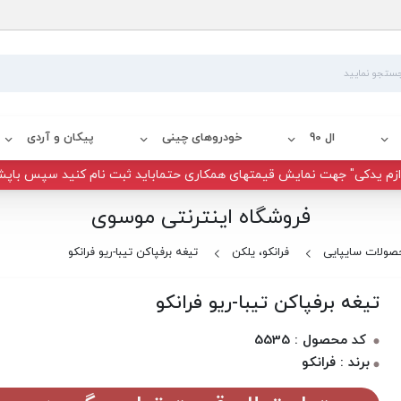
ال 90
خودروهای چینی
پیکان و آردی
زم یدکی" جهت نمایش قیمتهای همکاری حتماباید ثبت نام کنید سپس باپش
فروشگاه اینترنتی موسوی
صولات سایپایی
فرانکو، یلکن
تیغه برفپاکن تیبا-ریو فرانکو
تیغه برفپاکن تیبا-ریو فرانکو
کد محصول : 5535
برند : فرانکو