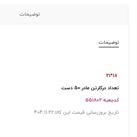
توضیحات
توضیحات
18*21
تعداد درکارتن مادر:50 دست
کدجعبه:551802
تاریخ بروزرسانی قیمت این کالا:404.11.22