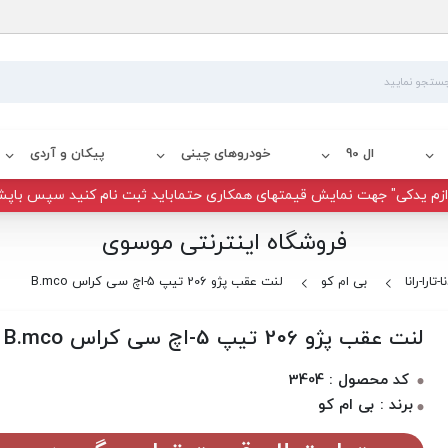
ال 90
خودروهای چینی
پیکان و آردی
زم یدکی" جهت نمایش قیمتهای همکاری حتماباید ثبت نام کنید سپس باپش
فروشگاه اینترنتی موسوی
تارا-رانا
بی ام کو
لنت عقب پژو 206 تیپ 5-اچ سی کراس B.mco
لنت عقب پژو 206 تیپ 5-اچ سی کراس B.mco
کد محصول : 3404
برند : بی ام کو