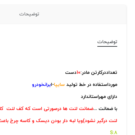
توضیحات
توضیحات
تعداددرکارتن مادر:
10
دست
مورداستفاده در خط تولید
سایپا
-ا
یرانخودرو
دارای مهراستاندارد
با ضمانت ...
ضمانت لنت ها درصورتی است که کف لنت کام
لنت درگیر نشود)ویا لبه دار بودن دیسک و کاسه چرخ باع
8:S