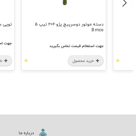
دسته موتور دوسرپیچ پژو 206 تیپ 5
توپی سرکمک سمند ملی B.mco
جهت استعلام قیمت تماس بگیرید
م قیمت تماس بگیرید
محصول
خرید محصول
درباره ما