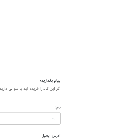
پیام بگذارید؛
اگر این کالا را خریده اید یا سوالی دارید
نام:
آدرس ایمیل: