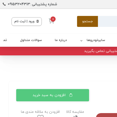
شماره پشتیبانی :09153204313
0
جستجو
ورود | ثبت نام
سایرخودروها
درباره ما
سوالات متداول
تماس 
تیبانی تماس بگیرید
افزودن به سبد خرید
مقایسه کالا
افزودن به علاقه مندی ها