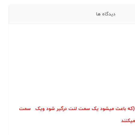
دیدگاه ها
تون (که باعث میشود یک سمت لنت درگیر شود ویک سمت
یکنند