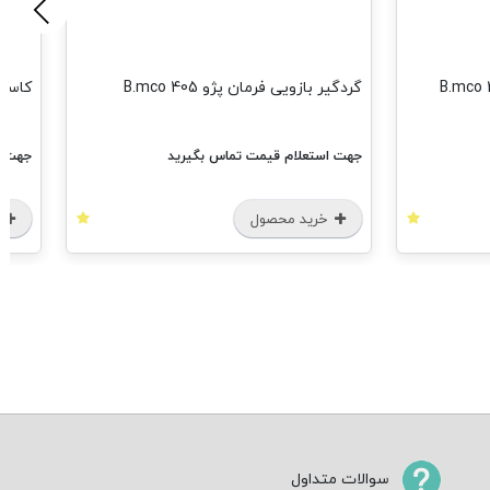
ی فرمان پژو 405 B.mco
کاسه نمد پلوس پژو 405 کوچک B.mco
ام قیمت تماس بگیرید
جهت استعلام قیمت تماس بگیرید
 محصول
خرید محصول
سوالات متداول