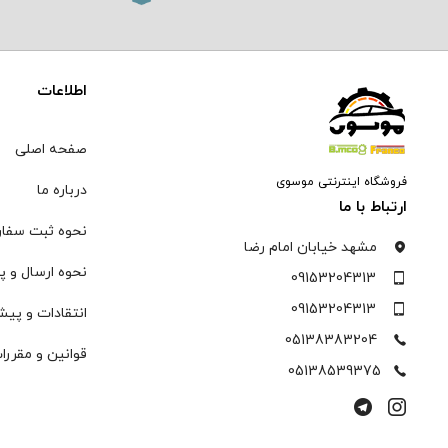
اطلاعات
صفحه اصلی
فروشگاه اینترنتی موسوی
درباره ما
ارتباط با ما
نحوه ثبت سفا
مشهد خیابان امام رضا
نحوه ارسال و پ
09153204313
09153204313
انتقادات و پیش
05138383204
قوانین و مقررا
05138539375