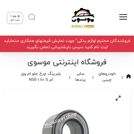
ورود |
ثبت نام
فروشندگان محترم لوازم یدکی" جهت نمایش قیمتهای همکاری حتماباید
ثبت نام کنید سپس باپشتیبانی تماس بگیرید
فروشگاه اینترنتی موسوی
خودروهای
سایر
بلبرینگ چرخ جلو ام وی
چینی
برندها
ام NSE-1 110 S