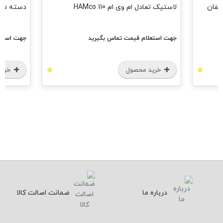
 چاکدار ام وی ام ایکس33-لیفان
لاستیک تعادل ام وی ام 110 HAMco
دسته موتور ج
جهت استعلام قیمت تماس بگیرید
جهت استعل
خرید محصول
خرید
درباره ما
ضمانت اصالت کالا