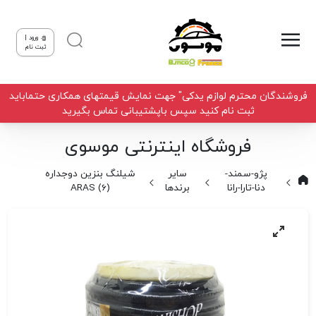
ورود |
ثبت نام
فروشندگان محترم لوازم یدکی" جهت نمایش قیمتهای همکاری حتماباید
ثبت نام کنید سپس باپشتیبانی تماس بگیرید
فروشگاه اینترنتی موسوی
پژو-سمند-
سایر
شیلنگ بنزین دوجداره
دنا-تارا-رانا
برندها
(6) ARAS