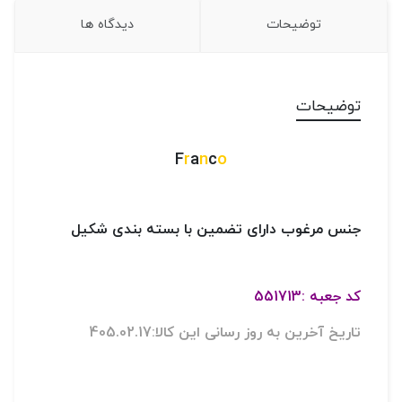
توضیحات
دیدگاه ها
توضیحات
F
r
a
n
c
o
جنس مرغوب دارای تضمین با بسته بندی شکیل
کد جعبه :551713
تاریخ آخرین به روز رسانی این کالا:405.02.17