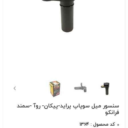
سنسور میل سوپاپ پراید-پیکان- روآ -سمند
فرانکو
کد محصول : 1364