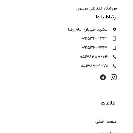
فروشگاه اینترنتی موسوی
ارتباط با ما
مشهد خیابان امام رضا
09153204313
09153204313
05138383204
05138539375
اطلاعات
صفحه اصلی