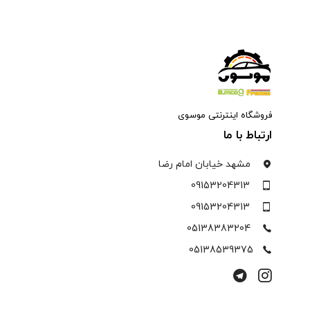
فروشگاه اینترنتی موسوی
ارتباط با ما
مشهد خیابان امام رضا
09153204313
09153204313
05138383204
05138539375