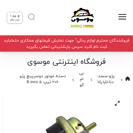
ورود |
ثبت نام
فروشندگان محترم لوازم یدکی" جهت نمایش قیمتهای همکاری حتماباید
ثبت نام کنید سپس باپشتیبانی تماس بگیرید
فروشگاه اینترنتی موسوی
بی
پژو-سمند-
دسته موتور دوسرپیچ پژو
ام
دنا-تارا-رانا
206 تیپ 5 B.mco
کو