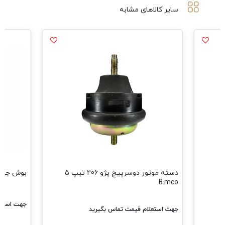
سایر کالاهای مشابه
دسته موتور دوسرپیچ پژو 206 تیپ 5
بوش جناقی پژو
B.mco
جهت استعل
جهت استعلام قیمت تماس بگیرید