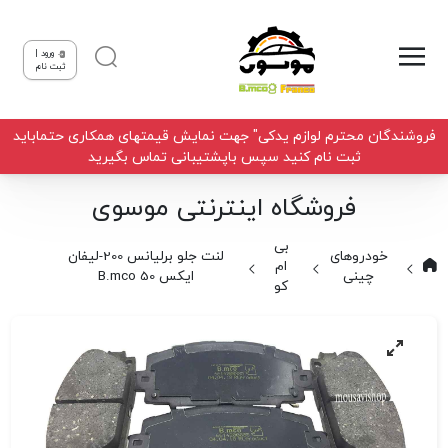
ورود |
ثبت نام
فروشندگان محترم لوازم یدکی" جهت نمایش قیمتهای همکاری حتماباید
ثبت نام کنید سپس باپشتیبانی تماس بگیرید
فروشگاه اینترنتی موسوی
بی
خودروهای
لنت جلو برلیانس 200-لیفان
ام
چینی
ایکس 50 B.mco
کو