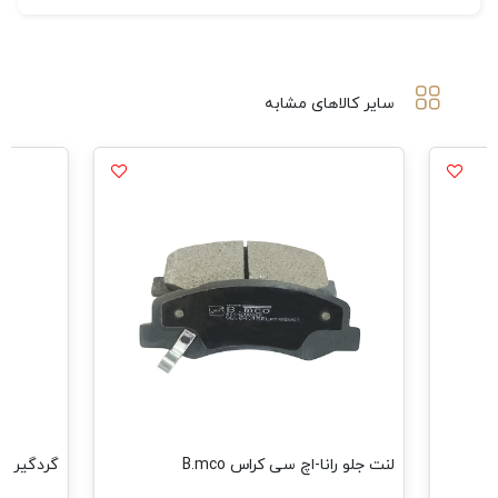
سایر کالاهای مشابه
لنت جلو رانا-اچ سی کراس B.mco
گردگیر پلو