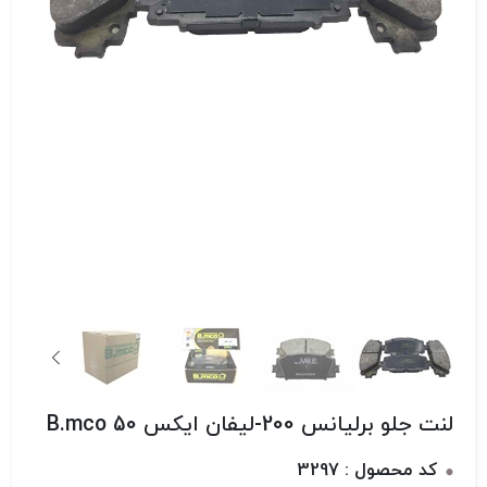
لنت جلو برلیانس 200-لیفان ایکس 50 B.mco
کد محصول : 3297