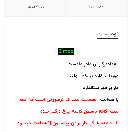
توضیحات
دیدگاه ها
توضیحات
B.mco
تعداددرکارتن مادر:
10
دست
مورداستفاده در خط تولید
دارای مهراستاندارد
با ضمانت ...
ضمانت لنت ها درصورتی است که کف
لنت کاملا باسطح کاسه چرخ درگیر شده
باشد.معمولا گریپاژ بودن پیستون (که باعث میشود