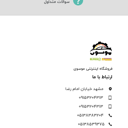
سوالات متداول
فروشگاه اینترنتی موسوی
ارتباط با ما
مشهد خیابان امام رضا
09153204313
09153204313
05138383204
05138539375