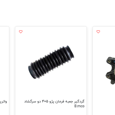
گردگیر جعبه فرمان پژو 405 دو سرگشاد
واترپمپ پژو 206 تیپ 5-19د
B.mco