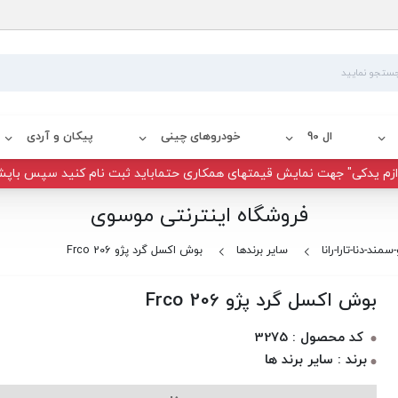
ال 90
خودروهای چینی
پیکان و آردی
زم یدکی" جهت نمایش قیمتهای همکاری حتماباید ثبت نام کنید سپس باپش
فروشگاه اینترنتی موسوی
سمند-دنا-تارا-رانا
سایر برندها
بوش اکسل گرد پژو 206 Frco
بوش اکسل گرد پژو 206 Frco
کد محصول : 3275
برند : سایر برند ها