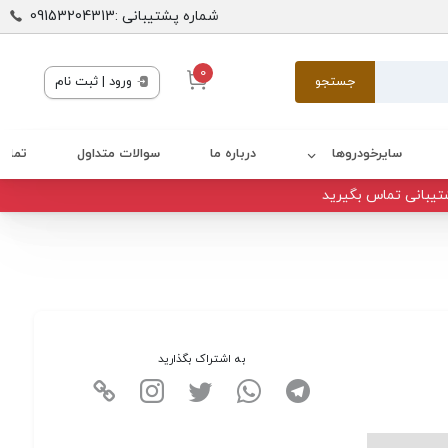
شماره پشتیبانی :09153204313
0
جستجو
ورود | ثبت نام
سایرخودروها
درباره ما
سوالات متداول
تماس 
تیبانی تماس بگیرید
به اشتراک بگذارید