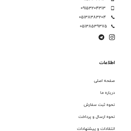
09153204313
05138383204
05138539375
اطلاعات
صفحه اصلی
درباره ما
نحوه ثبت سفارش
نحوه ارسال و پرداخت
انتقادات و پیشنهادات