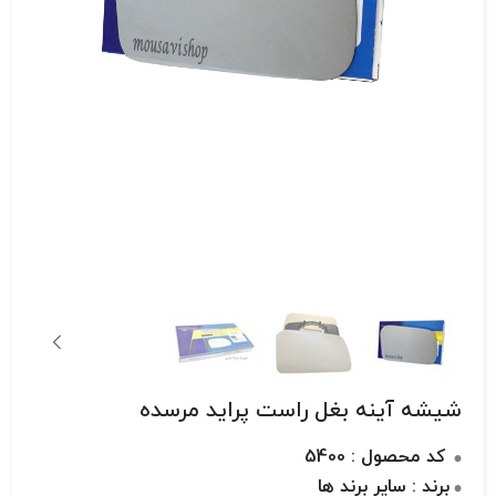
شیشه آینه بغل راست پراید مرسده
کد محصول : 5400
برند : سایر برند ها