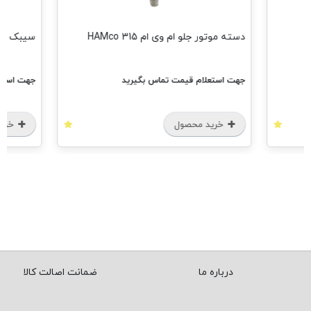
دسته موتور جلو ام وی ام 315 HAMco
سیبک فرمان ا
جهت استعلام قیمت تماس بگیرید
جهت استعل
خرید محصول
خرید
درباره ما
ضمانت اصالت کالا