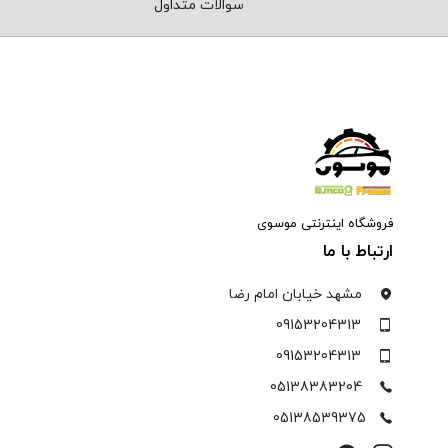
سوالات متداول
فروشگاه اینترنتی موسوی
ارتباط با ما
مشهد خیابان امام رضا
09153204313
09153204313
05138383204
05138539375