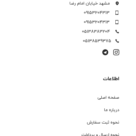
مشهد خیابان امام رضا
09153204313
09153204313
05138383204
05138539375
اطلاعات
صفحه اصلی
درباره ما
نحوه ثبت سفارش
نحوه ارسال و پرداخت