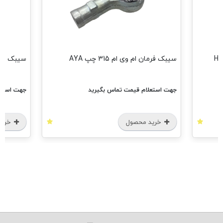
سیبک فرمان ام وی ام 315 چپ AYA
سیبک فرما ام و
جهت استعلام قیمت تماس بگیرید
جهت استعل
خرید محصول
خرید