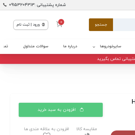
شماره پشتیبانی :09153204313
0
جستجو
ورود | ثبت نام
سایرخودروها
درباره ما
سوالات متداول
تماس 
تیبانی تماس بگیرید
افزودن به سبد خرید
مقایسه کالا
افزودن به علاقه مندی ها