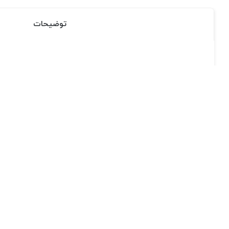
توضیحات
توضیحات
بسته بندی نایلون
تاریخ بروزرسانی قیمت این کالا:405.01
دیدگاه ها