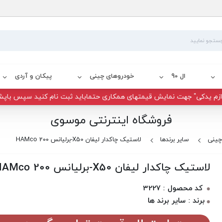
ال 90
خودروهای چینی
پیکان و آردی
زم یدکی" جهت نمایش قیمتهای همکاری حتماباید ثبت نام کنید سپس باپش
فروشگاه اینترنتی موسوی
چینی
سایر برندها
لاستیک چاکدار لیفان X50-برلیانس HAMco 200
لاستیک چاکدار لیفان X50-برلیانس HAMco 200
کد محصول : 3227
برند : سایر برند ها