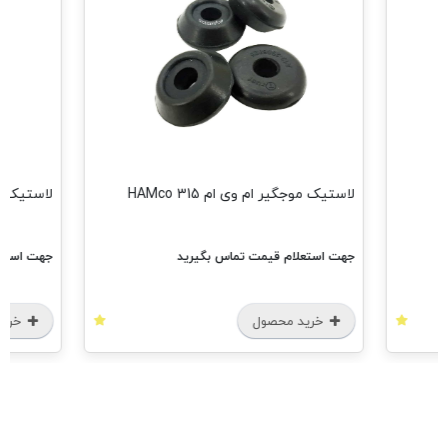
لاستیک موجگیر ام وی ام 315 HAMco
لاستیک چاکدا
جهت استعلام قیمت تماس بگیرید
جهت استعل
خرید محصول
خرید