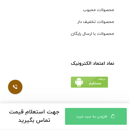
محصولات محبوب
محصولات تخفیف دار
محصولات با ارسال رایگان
نماد اعتماد الکترونیک
جهت استعلام قیمت
© کلیه حقوق مادی و معنوی محتویات سایت فروشگاه اینترنتی
افزودن به سبد خرید
تماس بگیرید
موسوی محفوظ است |
طراحی شده توسط ایلیاسیستم