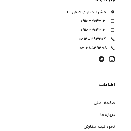
مشهد خیابان امام رضا
09153204313
09153204313
05138383204
05138539375
اطلاعات
صفحه اصلی
درباره ما
نحوه ثبت سفارش