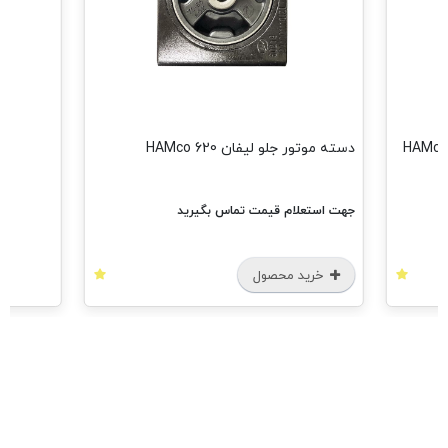
مش
دسته موتور جلو لیفان 620 HAMco
جهت استعلام قیمت تماس بگیرید
خرید محصول