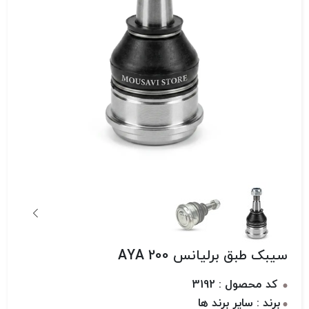
سیبک طبق برلیانس AYA 200
کد محصول : 3192
برند : سایر برند ها